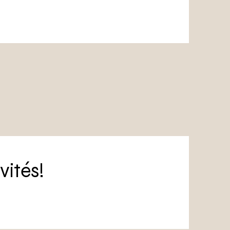
vités!