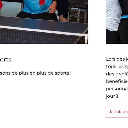
orts
Lors des 
tous les 
ons de plus en plus de sports !
des greff
bénéfici
personnal
jour J !
Ik heb z