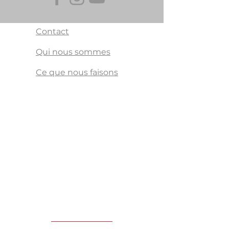
Contact
Qui nous sommes
Ce que nous faisons
Transplantoux est là
pour les transplantés,
les personnes en
dialyse, les donneurs
vivants, ainsi que pour
leurs familles et amis,
mais aussi pour les
familles de donneurs
et les sympathisants.
Tout le monde est le
bienvenu.