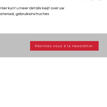
vertrouwen en met ee
kosten. Heldere rege
Hier kunt u meer details kwijt over uw 
vertrouwen en met ee
teriaal, gebruiksinstructies 
Abonnez-vous à la newsletter
Donner un coup de
T
pouce aux
transplantés pour un
avenir extraordinaire.
q
Ce petit geste n'a
peut-être pas l'air
grand, mais il peut