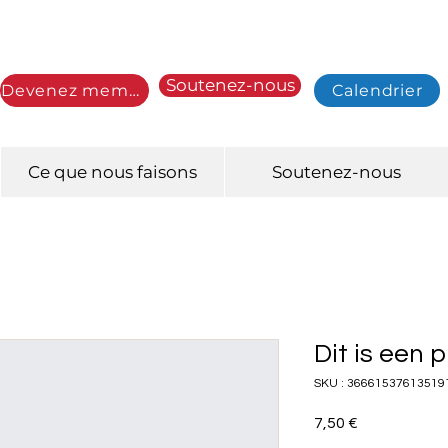
Soutenez-nous
Devenez membre
Calendrier
Ce que nous faisons
Soutenez-nous
Dit is een 
SKU : 36661537613519
Prix
7,50 €