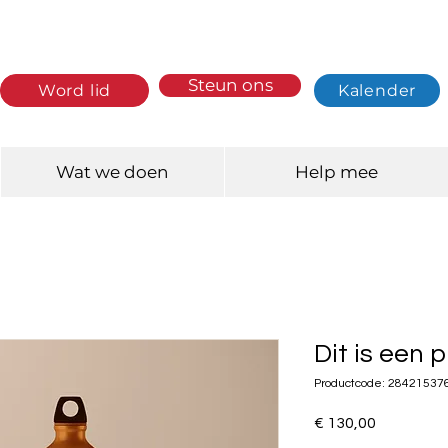
Steun ons
Word lid
Kalender
Wat we doen
Help mee
Dit is een 
Productcode: 2842153
Prijs
€ 130,00