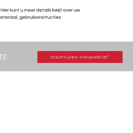
Hier kunt u meer details kwijt over uw 
teriaal, gebruiksinstructies 
TE
Inschrijven nieuwsbrief
Geef
getransplanteerden
een duw in de rug
voor een nieuwe
fantastische toekomst.
Dat duwtje hoeft niet
groot te zijn, maar kan