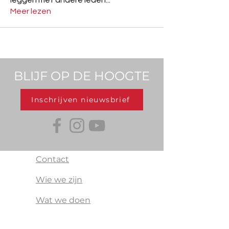
leggen met andere leden
...
Meer lezen
BLIJF OP DE HOOGTE
Inschrijven nieuwsbrief
Contact
Wie we zijn
Wat we doen
Transplantoux is er