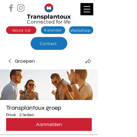
Transplantoux
Connected for life
Word lid
Webshop
Kalender
Contact
Groepen
Transplantoux groep
Privé
·
2 leden
Aanmelden