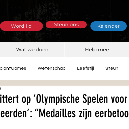
Steun ons
Word lid
Kalender
Wat we doen
Help mee
splantGames
Wetenschap
Leefstijl
Steun
3
ittert op ‘Olympische Spelen voor
eerden’: “Medailles zijn eerbeto