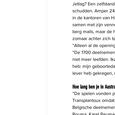
Jetlag? Een zelfstand
schudden. Amper 24 u
in de kantoren van H
samen met zijn venn
berg mails, maar de 
zomaar achter zich t
“Alleen al de openi
“De 1700 deelnemers 
niet meer leefden. Ikz
heb: mijn geboortedag
lever heb gekregen, 
Hoe lang ben je in Austr
“De spelen vonden pla
Transplantoux omdat
Belgische deelnemer
Rouma, Karel Peumans