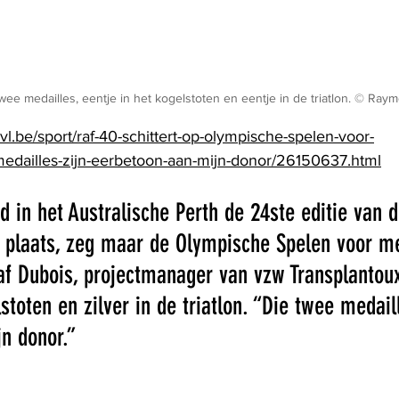
twee medailles, eentje in het kogelstoten en eentje in de triatlon. © R
vl.be/sport/raf-40-schittert-op-olympische-spelen-voor-
edailles-zijn-eerbetoon-aan-mijn-donor/26150637.html
 in het Australische Perth de 24ste editie van 
 plaats, zeg maar de Olympische Spelen voor m
af Dubois, projectmanager van vzw Transplantou
stoten en zilver in de triatlon. “Die twee medail
n donor.”