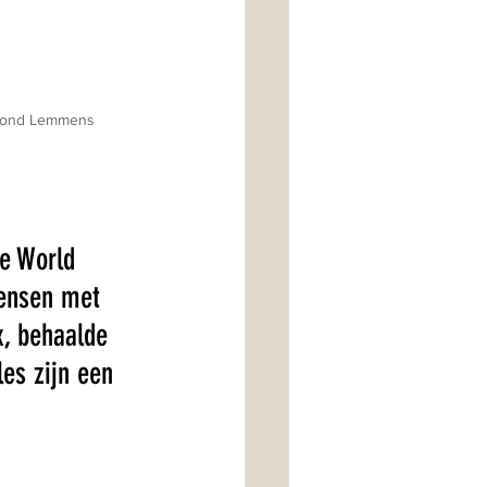
aymond Lemmens
de World 
ensen met 
x, behaalde 
les zijn een 