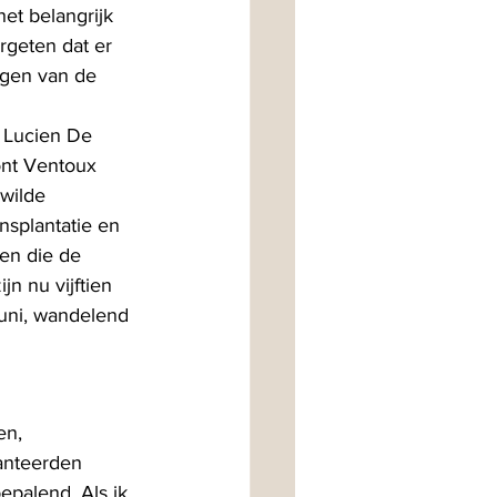
et belangrijk 
geten dat er 
ngen van de 
 Lucien De 
ont Ventoux 
wilde 
splantatie en 
en die de 
n nu vijftien 
juni, wandelend 
en, 
anteerden 
epalend. Als ik 