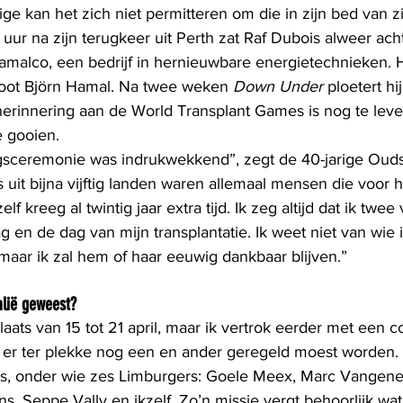
ige kan het zich niet permitteren om die in zijn bed van zi
ur na zijn terugkeer uit Perth zat Raf Dubois alweer acht
amalco, een bedrijf in hernieuwbare energietechnieken. Hi
oot Björn Hamal. Na twee weken 
Down Under
 ploetert hi
herinnering aan de World Transplant Games is nog te lev
e gooien.
ngsceremonie was indrukwekkend”, zegt de 40-jarige Oud
uit bijna vijftig landen waren allemaal mensen die voor h
elf kreeg al twintig jaar extra tijd. Ik zeg altijd dat ik twe
 en de dag van mijn transplantatie. Ik weet niet van wie
maar ik zal hem of haar eeuwig dankbaar blijven.”
alië geweest?
ats van 15 tot 21 april, maar ik vertrok eerder met een c
 er ter plekke nog een en ander geregeld moest worden.
s, onder wie zes Limburgers: Goele Meex, Marc Vangene
, Seppe Vally en ikzelf. Zo’n missie vergt behoorlijk wat