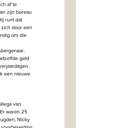
ch af te 
er zijn bureau 
j runt dat 
j zich door een 
endig om die 
sbergenaar. 
etzelfde geld 
e verjaardagen 
 ik een nieuwe 
ollega van 
 Er waren 25 
ugden, Nicky 
 voorbereiding, 