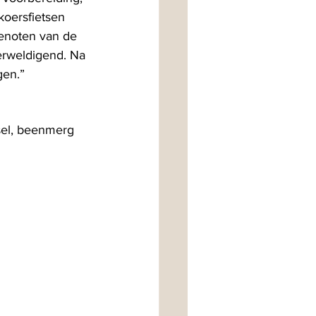
koersfietsen 
genoten van de 
erweldigend. Na 
gen.”
fsel, beenmerg 