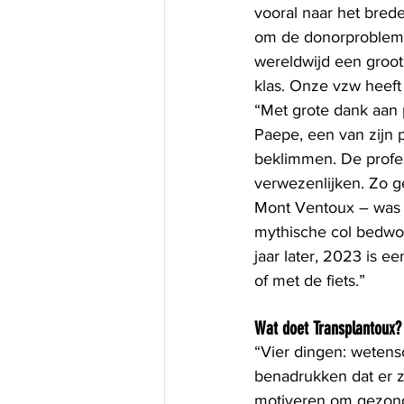
vooral naar het brede
om de donorproblemat
wereldwijd een groot 
klas. Onze vzw heeft 
“Met grote dank aan 
Paepe, een van zijn 
beklimmen. De profes
verwezenlijken. Zo g
Mont Ventoux – was 
mythische col bedwon
jaar later, 2023 is e
of met de fiets.”
Wat doet Transplantoux?
“Vier dingen: wetens
benadrukken dat er z
motiveren om gezond t