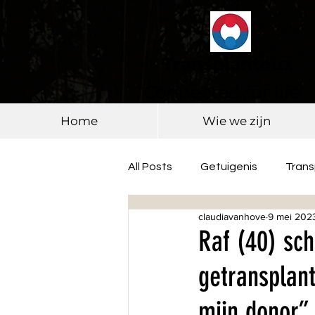
Transplantoux
Connected for life
Home
Wie we zijn
All Posts
Getuigenis
Tran
claudiavanhove
9 mei 202
Raf (40) sch
getransplant
mijn donor”