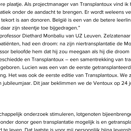
re plaatje. Als projectmanager van Transplantoux vind ik h
iek onder de aandacht te brengen. Er wordt weleens ver
tekort is aan donoren. België is een van de betere leerli
daar zijn steentje toe bijgedragen.”
professor Diethard Monbaliu van UZ Leuven. Zelzatenaar
patiënten, had een droom: na zijn niertransplantatie de M
sor beloofde hem dat hij zou meegaan als hij die droom 
eschiedde en Transplantoux – een samentrekking van tran
geboren. Lucien was een van de eerste getransplanteerd
g. Het was ook de eerste editie van Transplantoux. We zij
en jubileumjaar. Dit jaar beklimmen we de Ventoux op 24 
chappelijk onderzoek stimuleren, lotgenoten bijeenbreng
onder donor geen transplantatie mogelijk is en getranspl
e leven. Dat laatste is voor mij persoonlijk bijna levensb