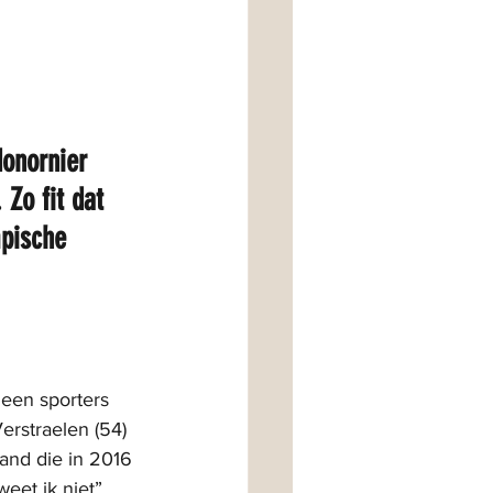
onornier 
 Zo fit dat 
pische 
leen sporters 
erstraelen (54) 
and die in 2016 
eet ik niet”, 