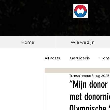
Transplantoux
Connected for life
Home
Wie we zijn
All Posts
Getuigenis
Tran
Transplantoux
8 aug 2025
“Mijn donor 
met donorni
Olympische 