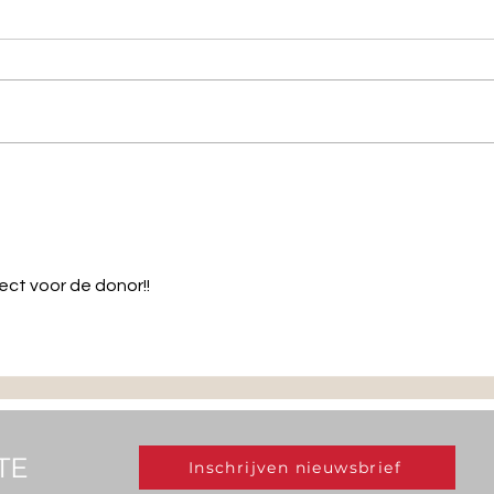
Belgian Transplant Games 2026 (RTV)
Van op
Games 
leven,
ct voor de donor!!
TE
Inschrijven nieuwsbrief