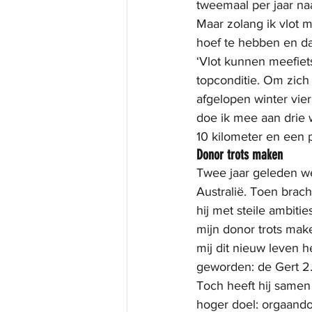
tweemaal per jaar naa
Maar zolang ik vlot 
hoef te hebben en dat
‘Vlot kunnen meefiet
topconditie. Om zich
afgelopen winter vier
doe ik mee aan drie w
10 kilometer en een p
Donor trots maken
Twee jaar geleden we
Australië. Toen brach
hij met steile ambiti
mijn donor trots make
mij dit nieuw leven 
geworden: de Gert 2.
Toch heeft hij same
hoger doel: orgaando