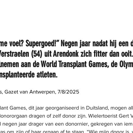
me voel? Supergoed!” Negen jaar nadat hij een d
Verstraelen (54) uit Arendonk zich fitter dan ooit.
elnemen aan de World Transplant Games, de Olym
nsplanteerde atleten.
, Gazet van Antwerpen, 7/8/2025
ant Games, dit jaar georganiseerd in Duitsland, mogen al
ororgaan dragen of zelf donor zijn. Wielertoerist Gert V
 al negen jaar drager van een donornier, gekregen van iem
s om zijn of haar orgaan af te staan. “Wie mijn donor is, w