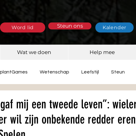
Steun ons
Word lid
Kalender
Wat we doen
Help mee
splantGames
Wetenschap
Leefstijl
Steun
gaf mij een tweede leven”: wieler
er wil zijn onbekende redder eren
Spelen