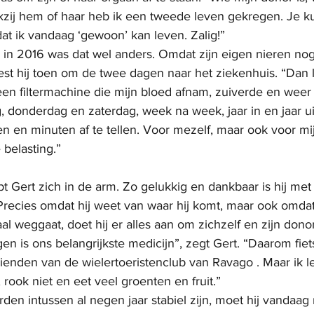
kzij hem of haar heb ik een tweede leven gekregen. Je ku
at ik vandaag ‘gewoon’ kan leven. Zalig!”
ie in 2016 was dat wel anders. Omdat zijn eigen nieren no
st hij toen om de twee dagen naar het ziekenhuis. “Dan l
een filtermachine die mijn bloed afnam, zuiverde en weer 
, donderdag en zaterdag, week na week, jaar in en jaar uit
n en minuten af te tellen. Voor mezelf, maar ook voor mi
belasting.”
t Gert zich in de arm. Zo gelukkig en dankbaar is hij met 
Precies omdat hij weet van waar hij komt, maar ook omdat
al weggaat, doet hij er alles aan om zichzelf en zijn dono
n is ons belangrijkste medicijn”, zegt Gert. “Daarom fiet
ienden van de wielertoeristenclub van Ravago . Maar ik le
, rook niet en eet veel groenten en fruit.”
den intussen al negen jaar stabiel zijn, moet hij vandaag