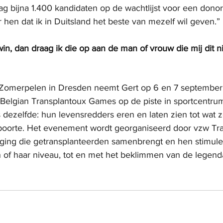
ag bijna 1.400 kandidaten op de wachtlijst voor een donorn
r hen dat ik in Duitsland het beste van mezelf wil geven.”
win, dan draag ik die op aan de man of vrouw die mij dit 
 Zomerpelen in Dresden neemt Gert op 6 en 7 september 
Belgian Transplantoux Games op de piste in sportcentru
s dezelfde: hun levensredders eren en laten zien tot wat z
boorte. Het evenement wordt georganiseerd door vzw Tra
iging die getransplanteerden samenbrengt en hen stimul
jn of haar niveau, tot en met het beklimmen van de legen