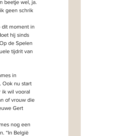
 beetje wel, ja. 
ik geen schrik 
 dit moment in 
et hij sinds 
 “Op de Spelen 
le tijdrit van 
ames in 
 Ook nu start 
ik wil vooral 
an of vrouw die 
ieuwe Gert 
ames nog een 
. “In België 