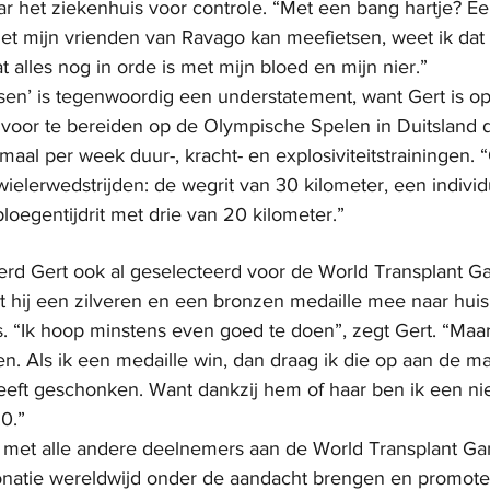
r het ziekenhuis voor controle. “Met een bang hartje? Een
met mijn vrienden van Ravago kan meefietsen, weet ik dat 
 alles nog in orde is met mijn bloed en mijn nier.”
sen’ is tegenwoordig een understatement, want Gert is op
 voor te bereiden op de Olympische Spelen in Duitsland do
maal per week duur-, kracht- en explosiviteitstrainingen.
ielerwedstrijden: de wegrit van 30 kilometer, een individue
loegentijdrit met drie van 20 kilometer.”
rd Gert ook al geselecteerd voor de World Transplant G
t hij een zilveren en een bronzen medaille mee naar huis.
es. “Ik hoop minstens even goed te doen”, zegt Gert. “Maar 
n. Als ik een medaille win, dan draag ik die op aan de m
heeft geschonken. Want dankzij hem of haar ben ik een n
0.”
n met alle andere deelnemers aan de World Transplant G
natie wereldwijd onder de aandacht brengen en promoten