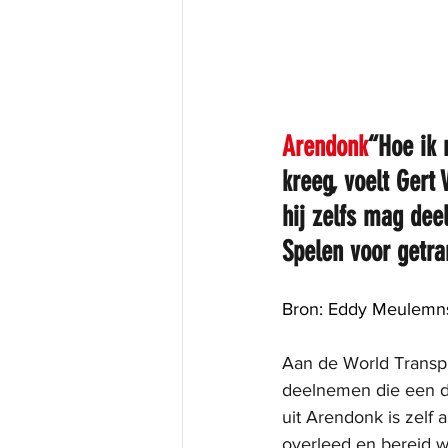
Arendonk
“Hoe ik 
kreeg, voelt Gert 
hij zelfs mag de
Spelen voor getra
Bron: Eddy Meulemns
Aan de World Transpl
deelnemen die een don
uit Arendonk is zelf
overleed en bereid wa