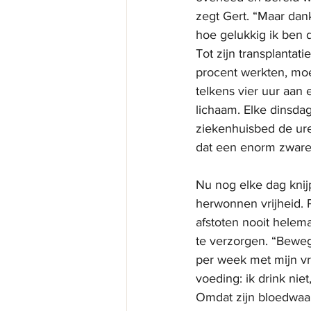
zegt Gert. “Maar dan
hoe gelukkig ik ben d
Tot zijn transplantat
procent werkten, moe
telkens vier uur aan 
lichaam. Elke dinsdag
ziekenhuisbed de ure
dat een enorm zware 
Nu nog elke dag knijp
herwonnen vrijheid. 
afstoten nooit helema
te verzorgen. “Bewege
per week met mijn vr
voeding: ik drink niet
Omdat zijn bloedwaar