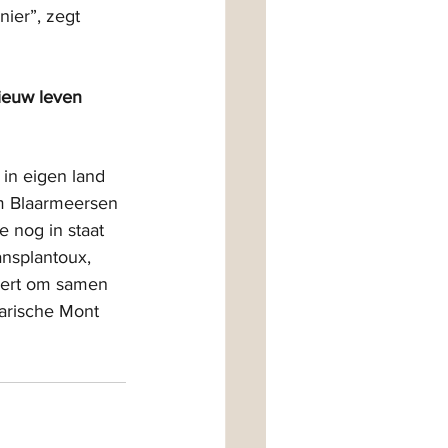
ier”, zegt 
nieuw leven 
in eigen land 
m Blaarmeersen 
e nog in staat 
nsplantoux, 
eert om samen 
darische Mont 