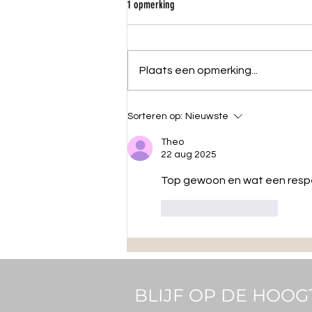
1 opmerking
Plaats een opmerking...
Jonas (37) kreeg nieuwe longen en pakt
Sorteren op:
Nieuwste
nu als eerste Belg goud op Europese
Transplant- en Dialysespelen
Theo
22 aug 2025
Top gewoon en wat een respe
Like
Reageren
BLIJF OP DE HOOG